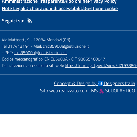
Amministrazione Trasparente
Albo online
Privacy Policy
Note Legali
Dichiarazioni di accessibilità
Gestione cookie
Seguici su:
Via Matteotti, 9
-
12084 Mondovì (CN)
Tel 017443144
- Mail:
cnic85900a@istruzione.it
- PEC:
cnic85900a@pec.istruzione.it
Codice meccanografico: CNIC85900A
- C.F. 93055460047
Dichiarazione accessibilità siti web:
https://form.agid.gov.it/view/d7f93
Concept & Design by
Designers Italia
Sito web realizzato con CMS
SCUOLASTICO