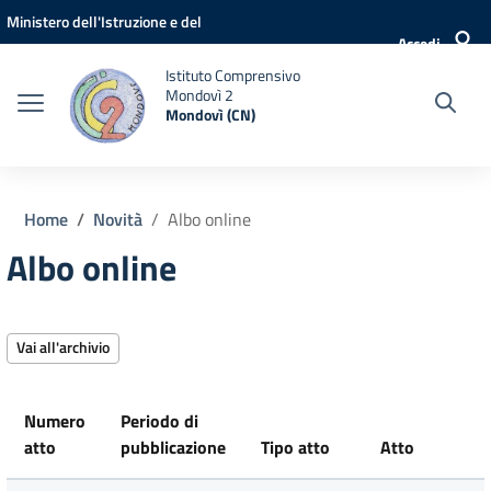
Vai ai contenuti
Vai al menu di navigazione
Vai al footer
Ministero dell'Istruzione e del
Accedi
Merito
Istituto Comprensivo
Mondovì 2
Mondovì (CN)
Home
Novità
Albo online
Albo online
Vai all'archivio
Numero
Periodo di
atto
pubblicazione
Tipo atto
Atto