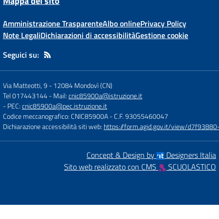
Mappa del sito
Amministrazione Trasparente
Albo online
Privacy Policy
Note Legali
Dichiarazioni di accessibilità
Gestione cookie
Seguici su:
Via Matteotti, 9
-
12084 Mondovì (CN)
Tel 017443144
- Mail:
cnic85900a@istruzione.it
- PEC:
cnic85900a@pec.istruzione.it
Codice meccanografico: CNIC85900A
- C.F. 93055460047
Dichiarazione accessibilità siti web:
https://form.agid.gov.it/view/d7f93
Concept & Design by
Designers Italia
Sito web realizzato con CMS
SCUOLASTICO