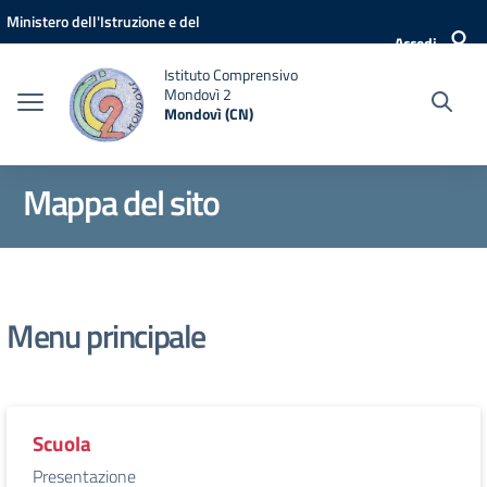
Vai ai contenuti
Vai al menu di navigazione
Vai al footer
Ministero dell'Istruzione e del
Accedi
Merito
Istituto Comprensivo
Mondovì 2
Mondovì (CN)
Mappa del sito
Menu principale
Scuola
Presentazione