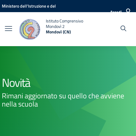
Vai ai contenuti
Vai al menu di navigazione
Vai al footer
Ministero dell'Istruzione e del
Accedi
Merito
Istituto Comprensivo
Mondovì 2
Mondovì (CN)
Novità
Rimani aggiornato su quello che avviene
nella scuola