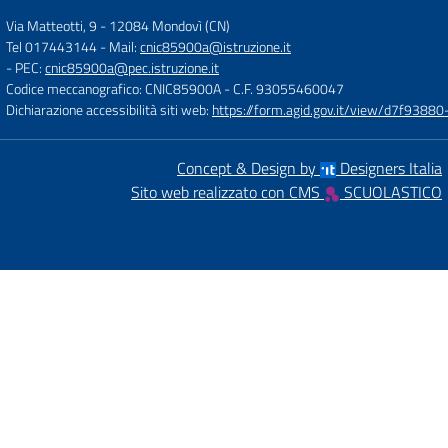
Via Matteotti, 9
-
12084 Mondovì (CN)
Tel 017443144
- Mail:
cnic85900a@istruzione.it
- PEC:
cnic85900a@pec.istruzione.it
Codice meccanografico: CNIC85900A
- C.F. 93055460047
Dichiarazione accessibilità siti web:
https://form.agid.gov.it/view/d7f93
Concept & Design by
Designers Italia
Sito web realizzato con CMS
SCUOLASTICO