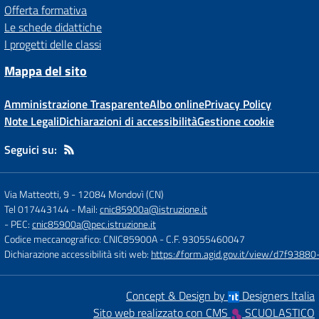
Offerta formativa
Le schede didattiche
I progetti delle classi
Mappa del sito
Amministrazione Trasparente
Albo online
Privacy Policy
Note Legali
Dichiarazioni di accessibilità
Gestione cookie
Seguici su:
Via Matteotti, 9
-
12084 Mondovì (CN)
Tel 017443144
- Mail:
cnic85900a@istruzione.it
- PEC:
cnic85900a@pec.istruzione.it
Codice meccanografico: CNIC85900A
- C.F. 93055460047
Dichiarazione accessibilità siti web:
https://form.agid.gov.it/view/d7f93
Concept & Design by
Designers Italia
Sito web realizzato con CMS
SCUOLASTICO