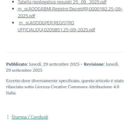
Tabella riepilogativa requisiti 25_09_2025.pdf
m_pi.AOOGABMI.Registro Decreti(R).0000182.25-09-
2025.pdf
m_pi.AOODGPER.REGISTRO
UFFICIALE(U).0205851.25-09-2025.pdf
Pubblicato:
lunedì, 29 settembre 2025
-
Revisione:
lunedì,
29 settembre 2025
Eccetto dove diversamente specificato, questo articolo è stato
rilasciato sotto
Licenza Creative Commons Attribuzione 4.0
Italia.
Stampa / Condividi