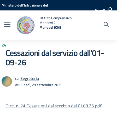
Vai ai contenuti
Vai al menu di navigazione
Vai al footer
Ministero dell'Istruzione e del
Accedi
Merito
Istituto Comprensivo
Mondovì 2
Mondovì (CN)
24
Cessazioni dal servizio dall'01-
09-26
da
Segreteria
del
lunedì, 29 settembre 2025
Circ. n. 24 Cessazioni dal servizio dal 01.09.26.pdf