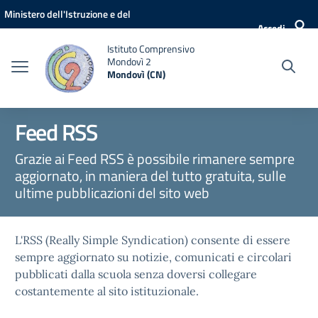
Vai ai contenuti
Vai al menu di navigazione
Vai al footer
Ministero dell'Istruzione e del
Accedi
Merito
Istituto Comprensivo
Mondovì 2
Mondovì (CN)
Feed RSS
Grazie ai Feed RSS è possibile rimanere sempre
aggiornato, in maniera del tutto gratuita, sulle
ultime pubblicazioni del sito web
L'RSS (Really Simple Syndication) consente di essere
sempre aggiornato su notizie, comunicati e circolari
pubblicati dalla scuola senza doversi collegare
costantemente al sito istituzionale.