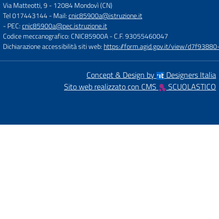
Via Matteotti, 9
-
12084 Mondovì (CN)
Tel 017443144
- Mail:
cnic85900a@istruzione.it
- PEC:
cnic85900a@pec.istruzione.it
Codice meccanografico: CNIC85900A
- C.F. 93055460047
Dichiarazione accessibilità siti web:
https://form.agid.gov.it/view/d7f93
Concept & Design by
Designers Italia
Sito web realizzato con CMS
SCUOLASTICO