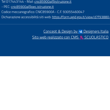
Tel 017443144
- Mail:
cnic85900a@istruzione.it
- PEC:
cnic85900a@pec.istruzione.it
Codice meccanografico: CNIC85900A
- C.F. 93055460047
Dichiarazione accessibilità siti web:
https://form.agid.gov.it/view/d7f93
Concept & Design by
Designers Italia
Sito web realizzato con CMS
SCUOLASTICO