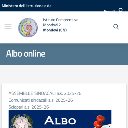
Vai ai contenuti
Vai al menu di navigazione
Vai al footer
Ministero dell'Istruzione e del
Accedi
Merito
Istituto Comprensivo
Mondovì 2
Mondovì (CN)
Albo online
ASSEMBLEE SINDACALI a.s. 2025-26
Comunicati sindacali a.s. 2025-26
Scioperi a.s. 2025-26