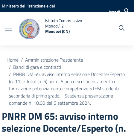
Vai ai contenuti
Vai al menu di navigazione
Vai al footer
Ministero dell'Istruzione e del
Accedi
Merito
Istituto Comprensivo
Mondovì 2
Mondovì (CN)
Home
Amministrazione Trasparente
Bandi di gara e contratti
PNRR DM 65: avviso interno selezione Docente/Esperto
(n. 11) e Tutor (n. 5) per n. 5 percorsi di orientamento e
formazione potenziamento competenze STEM studenti
secondaria di primo grado. - Scadenza presentazione
domande h. 18:00 del 5 settembre 2024.
PNRR DM 65: avviso interno
selezione Docente/Esperto (n.