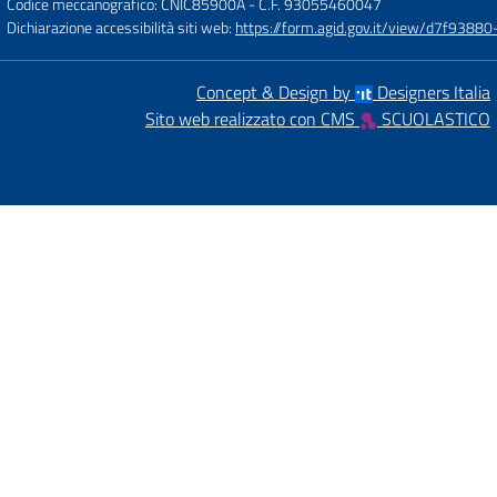
Codice meccanografico: CNIC85900A
- C.F. 93055460047
Dichiarazione accessibilità siti web:
https://form.agid.gov.it/view/d7f93
Concept & Design by
Designers Italia
Sito web realizzato con CMS
SCUOLASTICO