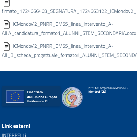
firmato_1724666468_SEGNATURA_1724663122_ICMondov2_PN
ICMondovì2_PNRR_DM65_linea_intervento_A-
All.A_candidatura_formatori_ALUNNI_STEM_SECONDARIA.docx
ICMondovì2_PNRR_DM65_linea_intervento_A-
All_B_scheda_progettuale_formatori_ALUNNI_STEM_SECONDA
Istituto Comprensivo Mondovì 2
Mondovì (CN)
Link esterni
INTERPELLi