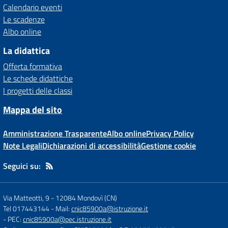
Calendario eventi
Le scadenze
Albo online
La didattica
Offerta formativa
Le schede didattiche
I progetti delle classi
Mappa del sito
Amministrazione Trasparente
Albo online
Privacy Policy
Note Legali
Dichiarazioni di accessibilità
Gestione cookie
Seguici su:
Via Matteotti, 9
-
12084 Mondovì (CN)
Tel 017443144
- Mail:
cnic85900a@istruzione.it
- PEC:
cnic85900a@pec.istruzione.it