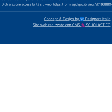
Dichiarazione accessibilità siti web:
https://form.agid.gov.it/view/d7f93
Concept & Design by
Designers Italia
Sito web realizzato con CMS
SCUOLASTICO