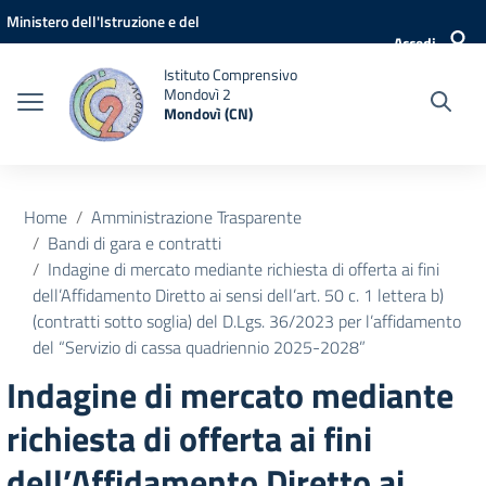
Vai ai contenuti
Vai al menu di navigazione
Vai al footer
Ministero dell'Istruzione e del
Accedi
Merito
Istituto Comprensivo
Mondovì 2
Mondovì (CN)
Home
Amministrazione Trasparente
Bandi di gara e contratti
Indagine di mercato mediante richiesta di offerta ai fini
dell’Affidamento Diretto ai sensi dell’art. 50 c. 1 lettera b)
(contratti sotto soglia) del D.Lgs. 36/2023 per l’affidamento
del “Servizio di cassa quadriennio 2025-2028”
Indagine di mercato mediante
richiesta di offerta ai fini
dell’Affidamento Diretto ai