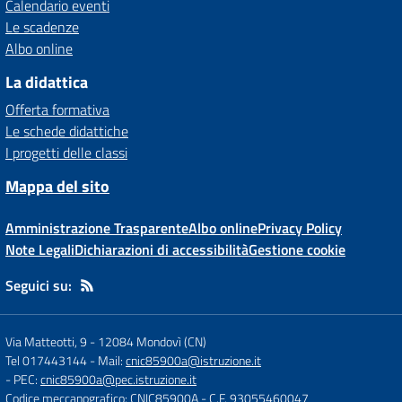
Calendario eventi
Le scadenze
Albo online
La didattica
Offerta formativa
Le schede didattiche
I progetti delle classi
Mappa del sito
Amministrazione Trasparente
Albo online
Privacy Policy
Note Legali
Dichiarazioni di accessibilità
Gestione cookie
Seguici su:
Via Matteotti, 9
-
12084 Mondovì (CN)
Tel 017443144
- Mail:
cnic85900a@istruzione.it
- PEC:
cnic85900a@pec.istruzione.it
Codice meccanografico: CNIC85900A
- C.F. 93055460047