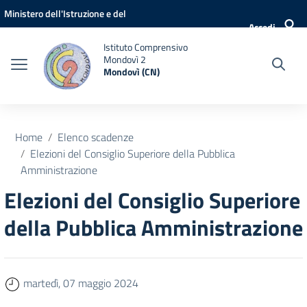
Vai ai contenuti
Vai al menu di navigazione
Vai al footer
Ministero dell'Istruzione e del
Accedi
Merito
Istituto Comprensivo
Mondovì 2
Mondovì (CN)
Home
Elenco scadenze
Elezioni del Consiglio Superiore della Pubblica
Amministrazione
Elezioni del Consiglio Superiore
della Pubblica Amministrazione
martedì, 07 maggio 2024