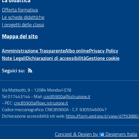
La didattica
Offerta formativa
Le schede didattiche
I progetti delle classi
Mappa del sito
Amministrazione Trasparente
Albo online
Privacy Policy
Note Legali
Dichiarazioni di accessibilità
Gestione cookie
Seguici su:
Via Matteotti, 9
-
12084 Mondovì (CN)
Tel 017443144
- Mail:
cnic85900a@istruzione.it
- PEC:
cnic85900a@pec.istruzione.it
Codice meccanografico: CNIC85900A
- C.F. 93055460047
Dichiarazione accessibilità siti web:
https://form.agid.gov.it/view/d7f93
Concept & Design by
Designers Italia