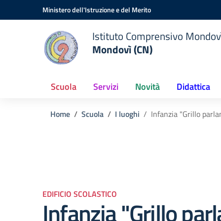
Vai ai contenuti
Vai al menu di navigazione
Vai al footer
Ministero dell'Istruzione e del Merito
Istituto Comprensivo Mondov
Mondovì (CN)
Scuola
Servizi
Novità
Didattica
Home
Scuola
I luoghi
Infanzia "Grillo parla
EDIFICIO SCOLASTICO
Infanzia "Grillo par