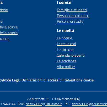
la
I servizi
zione
Famiglie e studenti
Personale scolastico
ne
Percorsi di studio
della scuola
Le novità
della scuola
Le notizie
azione
I comunicati
Le circolari
Calendario eventi
Le scadenze
Albo online
cy
Note Legali
Dichiarazioni di accessibilità
Gestione cookie
Via Matteotti, 9
-
12084 Mondovì (CN)
 017443144
- Mail:
cnic85900a@istruzione.it
- PEC:
cnic85900a@pec.istruzio