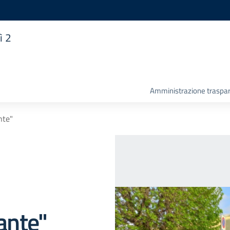
ì 2
Amministrazione traspa
nte"
lante"