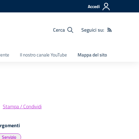
Accedi
Cerca
Seguici su:
rente
Il nostro canale YouTube
Mappa del sito
Stampa / Condividi
rgomenti
Servizio