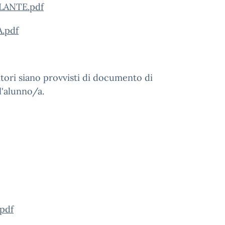
LANTE.pdf
.pdf
nitori siano provvisti di documento di
l'alunno/a.
pdf