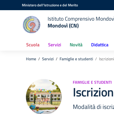
Vai ai contenuti
Vai al menu di navigazione
Vai al footer
Ministero dell'Istruzione e del Merito
Istituto Comprensivo Mondov
Mondovì (CN)
Scuola
Servizi
Novità
Didattica
Home
Servizi
Famiglie e studenti
Iscrizion
FAMIGLIE E STUDENTI
Iscrizio
Modalità di iscri