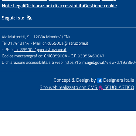
Note Legali
Dichiarazioni di accessibilità
Gestione cookie
Seguici su:
Via Matteotti, 9
-
12084 Mondovì (CN)
Tel 017443144
- Mail:
cnic85900a@istruzione.it
- PEC:
cnic85900a@pec.istruzione.it
Codice meccanografico: CNIC85900A
- C.F. 93055460047
Dichiarazione accessibilità siti web:
https://form.agid.gov.it/view/d7f93
Concept & Design by
Designers Italia
Sito web realizzato con CMS
SCUOLASTICO