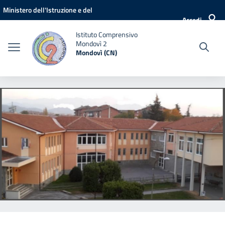
Vai ai contenuti
Vai al menu di navigazione
Vai al footer
Ministero dell'Istruzione e del
Accedi
Merito
Istituto Comprensivo
Mondovì 2
Mondovì (CN)