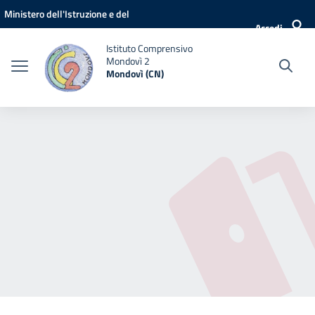
Vai ai contenuti
Vai al menu di navigazione
Vai al footer
Ministero dell'Istruzione e del
Accedi
Merito
Istituto Comprensivo
Mondovì 2
Mondovì (CN)