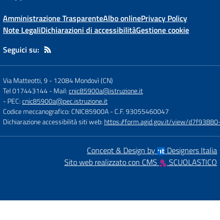
Amministrazione Trasparente
Albo online
Privacy Policy
Note Legali
Dichiarazioni di accessibilità
Gestione cookie
Seguici su:
Via Matteotti, 9
-
12084 Mondovì (CN)
Tel 017443144
- Mail:
cnic85900a@istruzione.it
- PEC:
cnic85900a@pec.istruzione.it
Codice meccanografico: CNIC85900A
- C.F. 93055460047
Dichiarazione accessibilità siti web:
https://form.agid.gov.it/view/d7f93
Concept & Design by
Designers Italia
Sito web realizzato con CMS
SCUOLASTICO