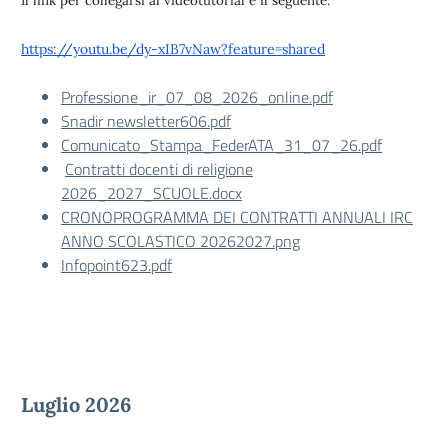
Il link per collegarsi al videotutorial è il seguente:
https://youtu.be/dy-xIB7vNaw?feature=shared
Professione_ir_07_08_2026_online.pdf
Snadir newsletter606.pdf
Comunicato_Stampa_FederATA_31_07_26.pdf
Contratti docenti di religione
2026_2027_SCUOLE.docx
CRONOPROGRAMMA DEI CONTRATTI ANNUALI IRC
ANNO SCOLASTICO 20262027.png
Infopoint623.pdf
Luglio 2026