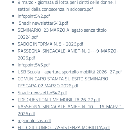
9 marzo - giornata di lotta per i diritti delle donne. I
settori della conoscenza in sciopero.pdf
Infopoint542.pdf
Snadir newsletter543.pdf
SEMINARIO 23 MARZO
Allegato senza titolo
00224.pdf
SADOC INFORMA N. 5 - 2026.pdf
RASSEGNA-SINDACALE-ANIEF-N.-9---9-MARZO-
2026.pdf
Infopoint545.pdf
USB Scuola - apertura sportello mobilità 2026_27.pdf
COMUNICARO STAMPA SU ESITO SEMINARIO
PESCARA 02 MARZO 2026.pdf
Snadir newsletter547.pdf
PDF QUESTION TIME MOBILITA 26-27.pdf
RASSEGNA-SINDACALE-ANIEF-N.-10---16-MARZO-
2026.pdf
regionale sos .pdf
FLC CGIL CUNEO - ASSISTENZA MOBILITA\'.pdf