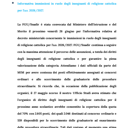
Informativa immissioni in ruolo degli insegnanti di religione cattolica
per l'a.s. 2026/2027.
La FGU/Snadir è stata convocata dal Ministero dell'Istruzione e del
Merito il prossimo venerdì 26 giugno per l'informativa relativa al
decreto ministeriale concernente le immissioni in ruolo degli insegnanti
di religione cattolica per l'a.s. 2026/2027.
FGU/Snadir continua a seguire
con la massima attenzione il percorso delle assunzioni, a tutela dei diritti
degli insegnanti di religione cattolica e per garantire la piena
valorizzazione della categoria.
Attendiamo i dati ufficiali da parte del
MIM per avere contezza dei posti effettivamente assegnati ai concorsi
ordinari e allo scorrimento delle graduatorie delle procedure
straordinarie.
Si ricorda che, in occasione della pubblicazione degli
organici, il 27 maggio scorso il nostro Ufficio Studi aveva stimato che
l'organico di diritto degli insegnanti di religione cattolica per il
prossimo anno scolastico avrebbe consentito la copertura della quota
del 70% con 2.605 posti, dei quali 2.046 destinati al concorso ordinario e
559 disponibili per lo scorrimento delle graduatorie ad esaurimento
delle procedure straordinarie. Tali dati restano al momento una stima