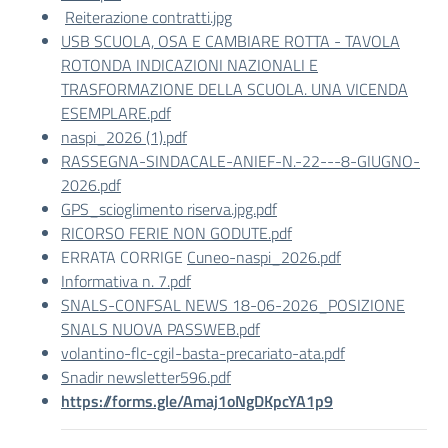
Reiterazione contratti.jpg
USB SCUOLA, OSA E CAMBIARE ROTTA - TAVOLA
ROTONDA INDICAZIONI NAZIONALI E
TRASFORMAZIONE DELLA SCUOLA. UNA VICENDA
ESEMPLARE.pdf
naspi_2026 (1).pdf
RASSEGNA-SINDACALE-ANIEF-N.-22---8-GIUGNO-
2026.pdf
GPS_scioglimento riserva.jpg.pdf
RICORSO FERIE NON GODUTE.pdf
ERRATA CORRIGE
Cuneo-naspi_2026.pdf
Informativa n. 7.pdf
SNALS-CONFSAL NEWS 18-06-2026_POSIZIONE
SNALS NUOVA PASSWEB.pdf
volantino-flc-cgil-basta-precariato-ata.pdf
Snadir newsletter596.pdf
https://forms.gle/Amaj1oNgDKpcYA1p9