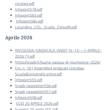
circolare.pdf
Infopoint578.pdf
Infopoint583.pdf
Infopoint584.pdf
Locandina_CISL_Scuola_EstivaIN.pdf
Aprile 2026
RASSEGNA-SINDACALE-ANIEF-N.-13---7-APRILE-
2026 (1).pdf
https://snadir.it/buona-pasqua-di-risurrezione-2026/
Circ. n. 161 Assemblea sindacale Unicobas
Scuola&Università online.pdf
Infopoint555.pdf
Snadir newsletter556.pdf
Snadir newsletter557.pdf
Infopoint558.pdf
SCIO 20 APRILE 2026.pdf
Sciopero 20 aprile VOL.pdf