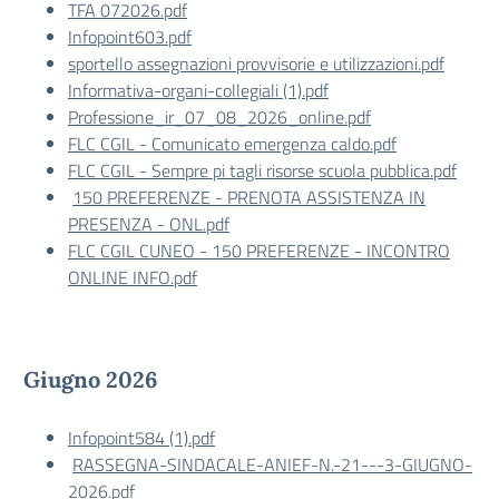
TFA 072026.pdf
Infopoint603.pdf
sportello assegnazioni provvisorie e utilizzazioni.pdf
Informativa-organi-collegiali (1).pdf
Professione_ir_07_08_2026_online.pdf
FLC CGIL - Comunicato emergenza caldo.pdf
FLC CGIL - Sempre pi tagli risorse scuola pubblica.pdf
150 PREFERENZE - PRENOTA ASSISTENZA IN
PRESENZA - ONL.pdf
FLC CGIL CUNEO - 150 PREFERENZE - INCONTRO
ONLINE INFO.pdf
Giugno 2026
Infopoint584 (1).pdf
RASSEGNA-SINDACALE-ANIEF-N.-21---3-GIUGNO-
2026.pdf