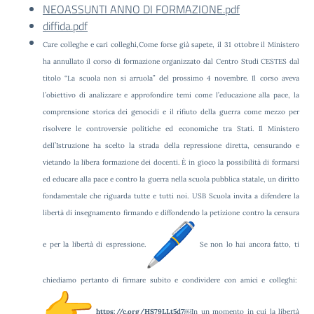
NEOASSUNTI ANNO DI FORMAZIONE.pdf
diffida.pdf
Care colleghe e cari colleghi,Come forse già sapete, il 31 ottobre il Ministero
ha annullato il corso di formazione organizzato dal Centro Studi CESTES dal
titolo “La scuola non si arruola” del prossimo 4 novembre. Il corso aveva
l’obiettivo di analizzare e approfondire temi come l’educazione alla pace, la
comprensione storica dei genocidi e il rifiuto della guerra come mezzo per
risolvere le controversie politiche ed economiche tra Stati. Il Ministero
dell’Istruzione ha scelto la strada della repressione diretta, censurando e
vietando la libera formazione dei docenti. È in gioco la possibilità di formarsi
ed educare alla pace e contro la guerra nella scuola pubblica statale, un diritto
fondamentale che riguarda tutte e tutti noi. USB Scuola invita a difendere la
libertà di insegnamento firmando e diffondendo la petizione contro la censura
e per la libertà di espressione.
Se non lo hai ancora fatto, ti
chiediamo pertanto di firmare subito e condividere con amici e colleghi:
https://c.org/HS79LLt5d7
￼
In un momento in cui la libertà