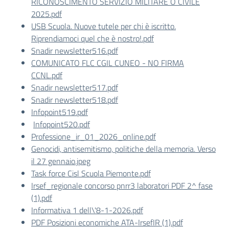
RICONOSCIMENTO SERVIZIO MILITARE O CIVILE
2025.pdf
USB Scuola. Nuove tutele per chi è iscritto.
Riprendiamoci quel che è nostro!.pdf
Snadir newsletter516.pdf
COMUNICATO FLC CGIL CUNEO - NO FIRMA
CCNL.pdf
Snadir newsletter517.pdf
Snadir newsletter518.pdf
Infopoint519.pdf
Infopoint520.pdf
Professione_ir_01_2026_online.pdf
Genocidi, antisemitismo, politiche della memoria. Verso
il 27 gennaio.jpeg
Task force Cisl Scuola Piemonte.pdf
Irsef_regionale concorso pnrr3 laboratori PDF 2^ fase
(1).pdf
Informativa 1 dell\'8-1-2026.pdf
PDF Posizioni economiche ATA-IrsefIR (1).pdf