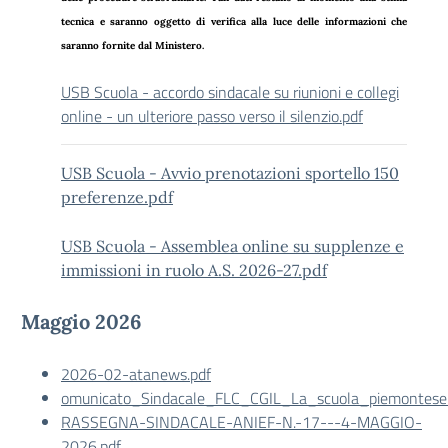
tecnica e saranno oggetto di verifica alla luce delle informazioni che
saranno fornite dal Ministero.
USB Scuola - accordo sindacale su riunioni e collegi
online - un ulteriore passo verso il silenzio.pdf
USB Scuola - Avvio prenotazioni sportello 150
preferenze.pdf
USB Scuola - Assemblea online su supplenze e
immissioni in ruolo A.S. 2026-27.pdf
Maggio 2026
2026-02-atanews.pdf
omunicato_Sindacale_FLC_CGIL_La_scuola_piemontese_
RASSEGNA-SINDACALE-ANIEF-N.-17---4-MAGGIO-
2026.pdf