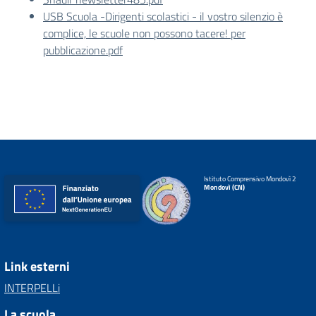
USB Scuola -Dirigenti scolastici - il vostro silenzio è
complice, le scuole non possono tacere! per
pubblicazione.pdf
Istituto Comprensivo Mondovì 2
Mondovì (CN)
Link esterni
INTERPELLi
La scuola