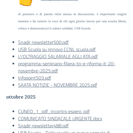
di pensiero e di parola viene messa in discussione, è importante reagire
insieme e far sentire la voce di chi ogni giorno lavora per una scuola libera,
critica e democratica.Un saluto solidale, USB Scuola
Snadir newsletter500.pdf
USB Scuola su rinnovo CCNL scuola.pdf
L\'OLTRAGGIO SALARIALE AGLI ATA.pdf
programma-seminario-filiera-tp-e-riforma-it-20-
novembre-2025.pdf
Infopoint503.pdf
SAATA NOTIZIE - NOVEMBRE 2025.pdf
ottobre 2025
CUNEO_1_pdf_incontro espero .pdf
COMUNICATO SINDACALE URGENTE.docx
Snadir newsletter488.pdf
USB Scuola - Dalle scuole un nuovo segnale di