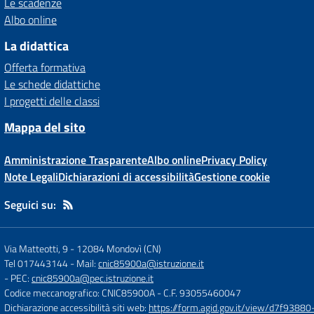
Le scadenze
Albo online
La didattica
Offerta formativa
Le schede didattiche
I progetti delle classi
Mappa del sito
Amministrazione Trasparente
Albo online
Privacy Policy
Note Legali
Dichiarazioni di accessibilità
Gestione cookie
Seguici su:
Via Matteotti, 9
-
12084 Mondovì (CN)
Tel 017443144
- Mail:
cnic85900a@istruzione.it
- PEC:
cnic85900a@pec.istruzione.it
Codice meccanografico: CNIC85900A
- C.F. 93055460047
Dichiarazione accessibilità siti web:
https://form.agid.gov.it/view/d7f93