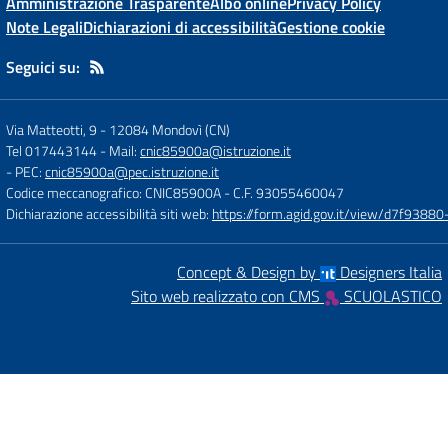
Amministrazione Trasparente
Albo online
Privacy Policy
Note Legali
Dichiarazioni di accessibilità
Gestione cookie
Seguici su:
Via Matteotti, 9
-
12084 Mondovì (CN)
Tel 017443144
- Mail:
cnic85900a@istruzione.it
- PEC:
cnic85900a@pec.istruzione.it
Codice meccanografico: CNIC85900A
- C.F. 93055460047
Dichiarazione accessibilità siti web:
https://form.agid.gov.it/view/d7f93
Concept & Design by
Designers Italia
Sito web realizzato con CMS
SCUOLASTICO