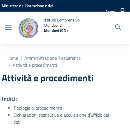
Vai ai contenuti
Vai al menu di navigazione
Vai al footer
Ministero dell'Istruzione e del
Accedi
Merito
Istituto Comprensivo
Mondovì 2
Mondovì (CN)
Home
Amministrazione Trasparente
Attività e procedimenti
Attività e procedimenti
Indici:
Tipologie di procedimento
Dichiarazioni sostitutive e acquisizione d'ufficio dei
dati