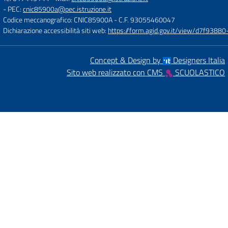
- PEC:
cnic85900a@pec.istruzione.it
Codice meccanografico: CNIC85900A
- C.F. 93055460047
Dichiarazione accessibilità siti web:
https://form.agid.gov.it/view/d7f93
Concept & Design by
Designers Italia
Sito web realizzato con CMS
SCUOLASTICO