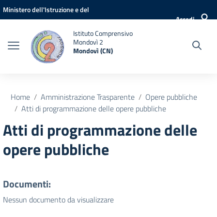
Vai ai contenuti
Vai al menu di navigazione
Vai al footer
Ministero dell'Istruzione e del
Accedi
Merito
Istituto Comprensivo
Mondovì 2
Mondovì (CN)
Home
Amministrazione Trasparente
Opere pubbliche
Atti di programmazione delle opere pubbliche
Atti di programmazione delle
opere pubbliche
Documenti:
Nessun documento da visualizzare