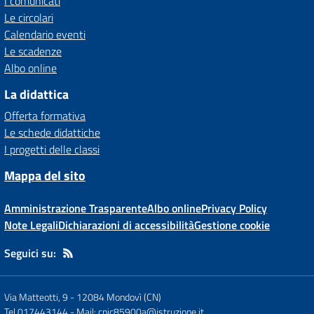
I comunicati
Le circolari
Calendario eventi
Le scadenze
Albo online
La didattica
Offerta formativa
Le schede didattiche
I progetti delle classi
Mappa del sito
Amministrazione Trasparente
Albo online
Privacy Policy
Note Legali
Dichiarazioni di accessibilità
Gestione cookie
Seguici su:
Via Matteotti, 9
-
12084 Mondovì (CN)
Tel 017443144
- Mail:
cnic85900a@istruzione.it