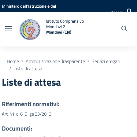
Vai ai contenuti
Vai al menu di navigazione
Vai al footer
Ministero dell'Istruzione e del
Accedi
Merito
Istituto Comprensivo
Mondovì 2
Mondovì (CN)
Home
Amministrazione Trasparente
Servizi erogati
Liste di attesa
Liste di attesa
Riferimenti normativi:
Art. 41, c. 6, D.lgs 33/2013
Documenti: