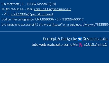
Via Matteotti, 9
-
12084 Mondovì (CN)
Tel 017443144
- Mail:
cnic85900a@istruzione.it
- PEC:
cnic85900a@pec.istruzione.it
Codice meccanografico: CNIC85900A
- C.F. 93055460047
Dichiarazione accessibilità siti web:
https://form.agid.gov.it/view/d7f93
Concept & Design by
Designers Italia
Sito web realizzato con CMS
SCUOLASTICO