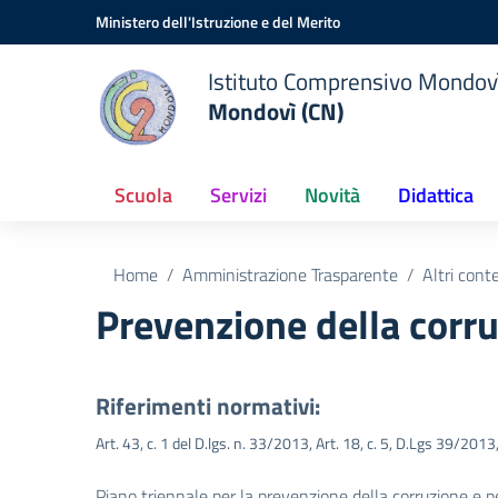
Vai ai contenuti
Vai al menu di navigazione
Vai al footer
Ministero dell'Istruzione e del Merito
Istituto Comprensivo Mondov
Mondovì (CN)
Scuola
Servizi
Novità
Didattica
Home
Amministrazione Trasparente
Altri cont
Prevenzione della corr
Riferimenti normativi:
Art. 43, c. 1 del D.lgs. n. 33/2013, Art. 18, c. 5, D.Lgs 39/201
Piano triennale per la prevenzione della corruzione e p