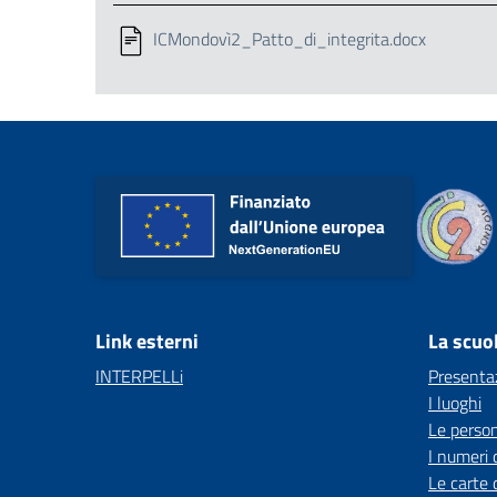
ICMondovì2_Patto_di_integrita.docx
Link esterni
La scuo
INTERPELLi
Presenta
I luoghi
Le perso
I numeri 
Le carte 