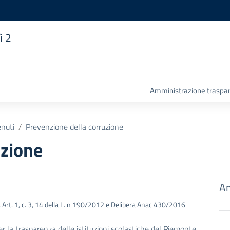
ì 2
Amministrazione traspa
enuti
Prevenzione della corruzione
uzione
Am
3, Art. 1, c. 3, 14 della L. n 190/2012 e Delibera Anac 430/2016
er la trasparenza delle istituzioni scolastiche del Piemonte