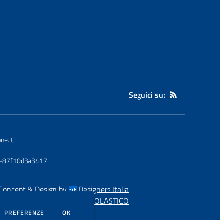
Seguici su:
ne.it
3a-87f10d3a3417
Concept & Design by
Designers Italia
eb realizzato con CMS
SCUOLASTICO
DEI COOKIE
PREFERENZE
OK