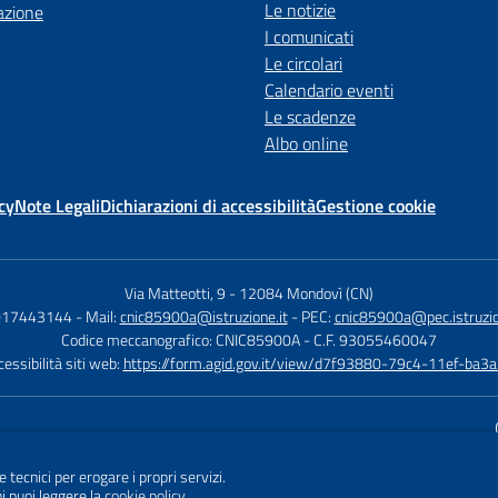
Le notizie
azione
I comunicati
Le circolari
Calendario eventi
Le scadenze
Albo online
cy
Note Legali
Dichiarazioni di accessibilità
Gestione cookie
Via Matteotti, 9
-
12084 Mondovì (CN)
 017443144
- Mail:
cnic85900a@istruzione.it
- PEC:
cnic85900a@pec.istruzio
Codice meccanografico: CNIC85900A
- C.F. 93055460047
essibilità siti web:
https://form.agid.gov.it/view/d7f93880-79c4-11ef-ba
Sito w
e tecnici per erogare i propri servizi.
i puoi leggere la
cookie policy
.