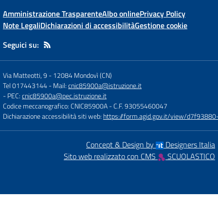
Amministrazione Trasparente
Albo online
Privacy Policy
Note Legali
Dichiarazioni di accessibilità
Gestione cookie
Seguici su:
Via Matteotti, 9
-
12084 Mondovì (CN)
Tel 017443144
- Mail:
cnic85900a@istruzione.it
- PEC:
cnic85900a@pec.istruzione.it
Codice meccanografico: CNIC85900A
- C.F. 93055460047
Dichiarazione accessibilità siti web:
https://form.agid.gov.it/view/d7f93
Concept & Design by
Designers Italia
Sito web realizzato con CMS
SCUOLASTICO