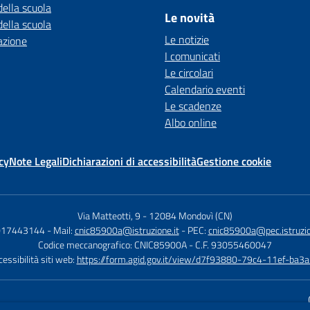
della scuola
Le novità
della scuola
Le notizie
azione
I comunicati
Le circolari
Calendario eventi
Le scadenze
Albo online
cy
Note Legali
Dichiarazioni di accessibilità
Gestione cookie
Via Matteotti, 9
-
12084 Mondovì (CN)
 017443144
- Mail:
cnic85900a@istruzione.it
- PEC:
cnic85900a@pec.istruzio
Codice meccanografico: CNIC85900A
- C.F. 93055460047
essibilità siti web:
https://form.agid.gov.it/view/d7f93880-79c4-11ef-ba