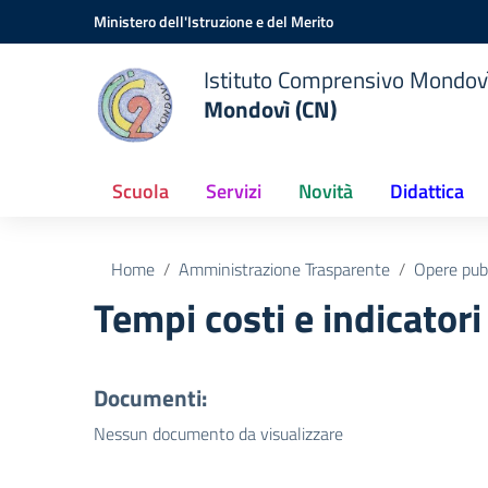
Vai ai contenuti
Vai al menu di navigazione
Vai al footer
Ministero dell'Istruzione e del Merito
Istituto Comprensivo Mondov
Mondovì (CN)
Scuola
Servizi
Novità
Didattica
Home
Amministrazione Trasparente
Opere pub
Tempi costi e indicatori
Documenti:
Nessun documento da visualizzare