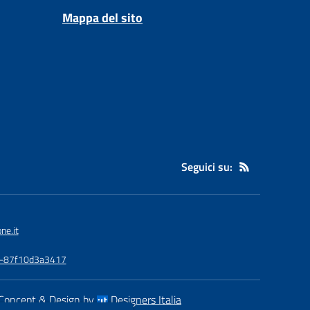
Mappa del sito
Seguici su:
ne.it
3a-87f10d3a3417
Concept & Design by
Designers Italia