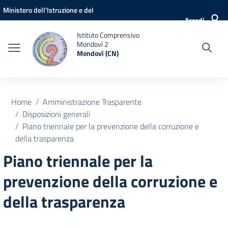
Vai ai contenuti
Vai al menu di navigazione
Vai al footer
Ministero dell'Istruzione e del
Accedi
Merito
Istituto Comprensivo
Mondovì 2
Mondovì (CN)
Home
Amministrazione Trasparente
Disposizioni generali
Piano triennale per la prevenzione della corruzione e
della trasparenza
Piano triennale per la
prevenzione della corruzione e
della trasparenza