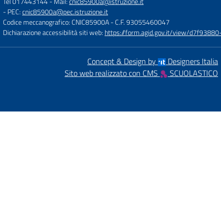
Tel 017443144
- Mail:
cnic85900a@istruzione.it
- PEC:
cnic85900a@pec.istruzione.it
Codice meccanografico: CNIC85900A
- C.F. 93055460047
Dichiarazione accessibilità siti web:
https://form.agid.gov.it/view/d7f93
Concept & Design by
Designers Italia
Sito web realizzato con CMS
SCUOLASTICO