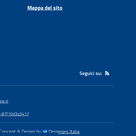
Mappa del sito
Seguici su:
ne.it
3a-87f10d3a3417
Concept & Design by
Designers Italia