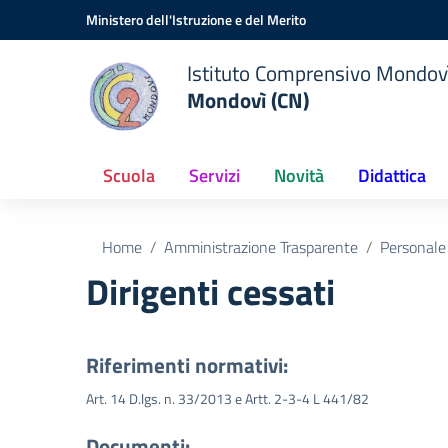
Vai ai contenuti
Vai al menu di navigazione
Vai al footer
Ministero dell'Istruzione e del Merito
Istituto Comprensivo Mondov
Mondovì (CN)
Scuola
Servizi
Novità
Didattica
Home
Amministrazione Trasparente
Personale
Dirigenti cessati
Riferimenti normativi:
Art. 14 D.lgs. n. 33/2013 e Artt. 2-3-4 L 441/82
Documenti: