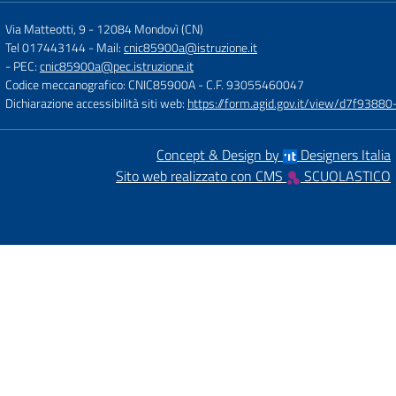
Via Matteotti, 9
-
12084 Mondovì (CN)
Tel 017443144
- Mail:
cnic85900a@istruzione.it
- PEC:
cnic85900a@pec.istruzione.it
Codice meccanografico: CNIC85900A
- C.F. 93055460047
Dichiarazione accessibilità siti web:
https://form.agid.gov.it/view/d7f93
Concept & Design by
Designers Italia
Sito web realizzato con CMS
SCUOLASTICO