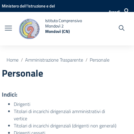
Vai ai contenuti
Vai al menu di navigazione
Vai al footer
Ministero dell'Istruzione e del
Accedi
Merito
Istituto Comprensivo
Mondovì 2
Mondovì (CN)
Home
Amministrazione Trasparente
Personale
Personale
Indici:
Dirigenti
Titolari di incarichi dirigenziali amministrativi di
vertice
Titolari di incarichi dirigenziali (dirigenti non generali)
Dirigenti cessati