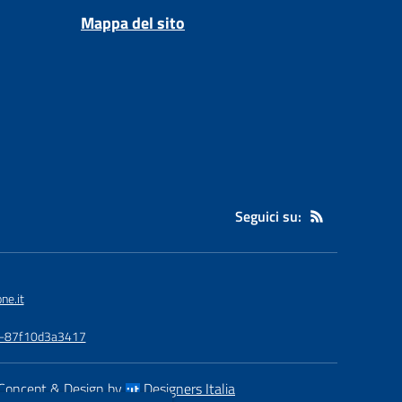
Mappa del sito
Seguici su:
ne.it
3a-87f10d3a3417
Concept & Design by
Designers Italia