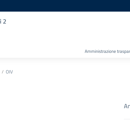
ì 2
Amministrazione traspa
OIV
Am