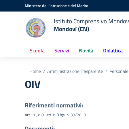
Vai ai contenuti
Vai al menu di navigazione
Vai al footer
Ministero dell'Istruzione e del Merito
Istituto Comprensivo Mondov
Mondovì (CN)
Scuola
Servizi
Novità
Didattica
Home
Amministrazione Trasparente
Personale
OIV
Riferimenti normativi:
Art. 10, c. 8, lett. c, D.lgs. n. 33/2013
Documenti: