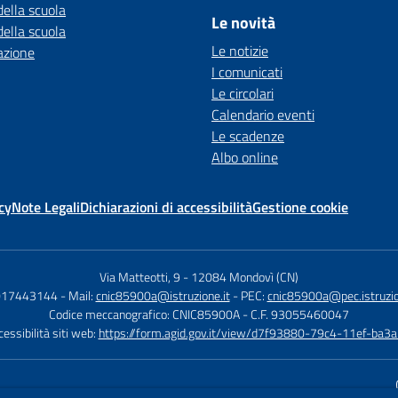
della scuola
Le novità
della scuola
Le notizie
azione
I comunicati
Le circolari
Calendario eventi
Le scadenze
Albo online
cy
Note Legali
Dichiarazioni di accessibilità
Gestione cookie
Via Matteotti, 9
-
12084 Mondovì (CN)
 017443144
- Mail:
cnic85900a@istruzione.it
- PEC:
cnic85900a@pec.istruzio
Codice meccanografico: CNIC85900A
- C.F. 93055460047
essibilità siti web:
https://form.agid.gov.it/view/d7f93880-79c4-11ef-ba