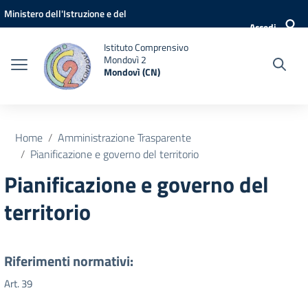
Vai ai contenuti
Vai al menu di navigazione
Vai al footer
Ministero dell'Istruzione e del
Accedi
Merito
Istituto Comprensivo
Mondovì 2
Mondovì (CN)
Home
Amministrazione Trasparente
Pianificazione e governo del territorio
Pianificazione e governo del
territorio
Riferimenti normativi:
Art. 39