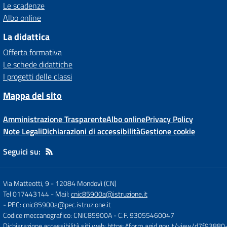
Le scadenze
Albo online
La didattica
Offerta formativa
Le schede didattiche
I progetti delle classi
Mappa del sito
Amministrazione Trasparente
Albo online
Privacy Policy
Note Legali
Dichiarazioni di accessibilità
Gestione cookie
Seguici su:
Via Matteotti, 9
-
12084 Mondovì (CN)
Tel 017443144
- Mail:
cnic85900a@istruzione.it
- PEC:
cnic85900a@pec.istruzione.it
Codice meccanografico: CNIC85900A
- C.F. 93055460047
Dichiarazione accessibilità siti web:
https://form.agid.gov.it/view/d7f93