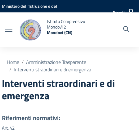
Vai ai contenuti
Vai al menu di navigazione
Vai al footer
Ministero dell'Istruzione e del
Accedi
Merito
Istituto Comprensivo
Mondovì 2
Mondovì (CN)
Home
Amministrazione Trasparente
Interventi straordinari e di emergenza
Interventi straordinari e di
emergenza
Riferimenti normativi:
Art. 42