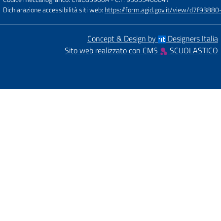
Dichiarazione accessibilità siti web:
https://form.agid.gov.it/view/d7f93
Concept & Design by
Designers Italia
Sito web realizzato con CMS
SCUOLASTICO