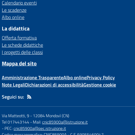
Calendario eventi
Le scadenze
Albo online
La didattica
Offerta formativa
Le schede didattiche
I progetti delle classi
Mappa del sito
Amministrazione Trasparente
Albo online
Privacy Policy
Note Legali
Dichiarazioni di accessibilità
Gestione cookie
Seguici su:
Via Matteotti, 9
-
12084 Mondovì (CN)
Tel 017443144
- Mail:
cnic85900a@istruzione.it
- PEC:
cnic85900a@pec.istruzione.it
Codice meccanografico: CNIC85900A
- C.F. 93055460047