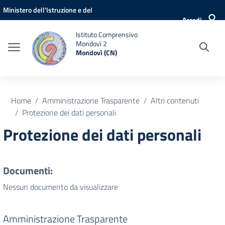
Vai ai contenuti
Vai al menu di navigazione
Vai al footer
Ministero dell'Istruzione e del
Accedi
Merito
Istituto Comprensivo
Mondovì 2
Mondovì (CN)
Home
Amministrazione Trasparente
Altri contenuti
Protezione dei dati personali
Protezione dei dati personali
Documenti:
Nessun documento da visualizzare
Amministrazione Trasparente