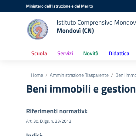
Vai ai contenuti
Vai al menu di navigazione
Vai al footer
Ministero dell'Istruzione e del Merito
Istituto Comprensivo Mondov
Mondovì (CN)
Scuola
Servizi
Novità
Didattica
Home
Amministrazione Trasparente
Beni immob
Beni immobili e gestio
Riferimenti normativi:
Art. 30, D.lgs. n. 33/2013
Indici: