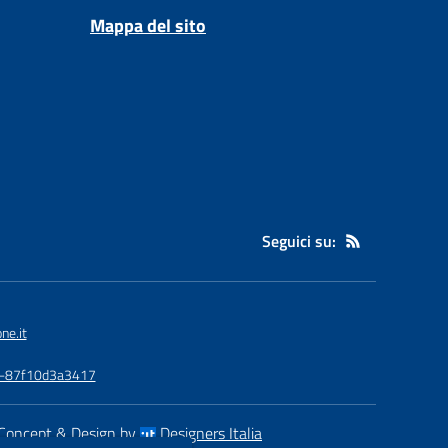
Mappa del sito
Seguici su:
ne.it
3a-87f10d3a3417
Concept & Design by
Designers Italia