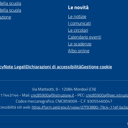
della scuola
Le novità
della scuola
Le notizie
azione
I comunicati
Le circolari
Calendario eventi
Le scadenze
Albo online
cy
Note Legali
Dichiarazioni di accessibilità
Gestione cookie
Via Matteotti, 9
-
12084 Mondovì (CN)
 017443144
- Mail:
cnic85900a@istruzione.it
- PEC:
cnic85900a@pec.istruzio
Codice meccanografico: CNIC85900A
- C.F. 93055460047
essibilità siti web:
https://form.agid.gov.it/view/d7f93880-79c4-11ef-ba