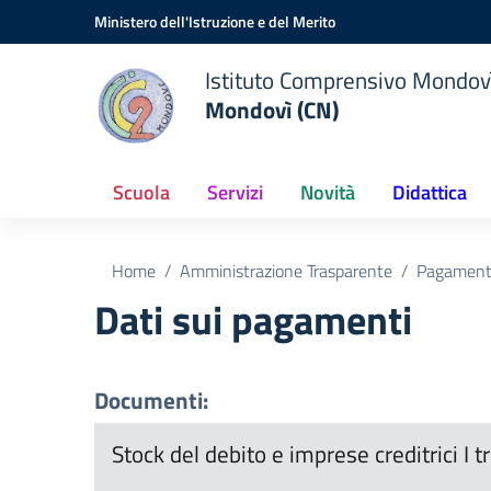
Vai ai contenuti
Vai al menu di navigazione
Vai al footer
Ministero dell'Istruzione e del Merito
Istituto Comprensivo Mondov
Mondovì (CN)
Scuola
Servizi
Novità
Didattica
Home
Amministrazione Trasparente
Pagamenti
Dati sui pagamenti
Documenti:
Stock del debito e imprese creditrici 